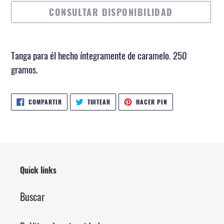
CONSULTAR DISPONIBILIDAD
Agregando
el
Tanga para él hecho íntegramente de caramelo. 250
producto
gramos.
a
tu
COMPARTIR
TUITEAR
PINEAR
COMPARTIR
TUITEAR
HACER PIN
EN
EN
EN
carrito
FACEBOOK
TWITTER
PINTEREST
de
compra
Quick links
Buscar