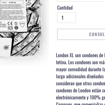
Cantidad
CONSUL
Agregando
el
London XL son condones de l
producto
tetina. Los condones son má
a
mayor comodidad durante la
tu
largo adicionales diseñados
carrito
consideran que otros condo
de
condones de London están ce
compra
electrónicamente y 100% ge
Company, que comercializa 