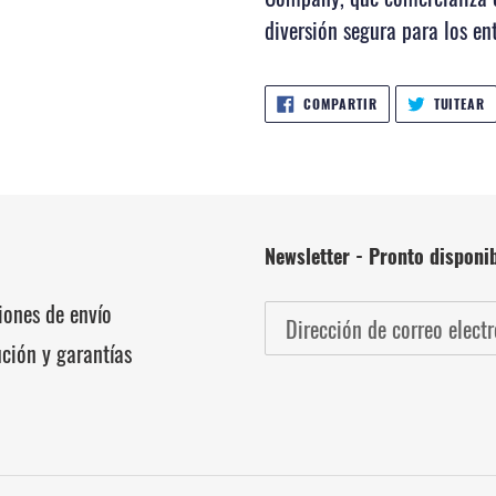
diversión segura para los en
COMPARTIR
T
COMPARTIR
TUITEAR
EN
E
FACEBOOK
T
Newsletter - Pronto disponi
iones de envío
ución y garantías