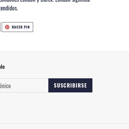
tendidos.
UITEAR
PINEAR
HACER PIN
N
EN
WITTER
PINTEREST
ble
SUSCRIBIRSE