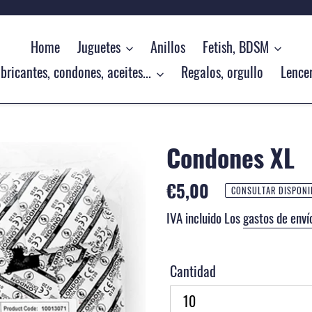
Home
Juguetes
Anillos
Fetish, BDSM
bricantes, condones, aceites...
Regalos, orgullo
Lencer
Condones XL
Precio
€5,00
CONSULTAR DISPONI
habitual
IVA incluido Los
gastos de enví
Cantidad