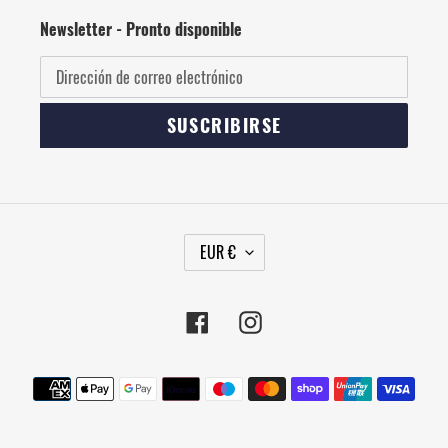
Newsletter - Pronto disponible
SUSCRIBIRSE
M
EUR €
O
N
E
Facebook
Instagram
D
A
Métodos
de
pago