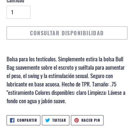
Cantidad
CONSULTAR DISPONIBILIDAD
Agregando
el
Bolsa para los testículos. Simplemente estira la bolsa Bull
producto
Bag suavemente sobre el escroto y suéltala para aumentar
a
el peso, el swing y la estimulación sexual. Seguro con
tu
lubricante en base acuosa. Hecho de TPR. Tamaño: .75
carrito
"estiramiento Colores disponibles: claro Limpieza: Lávese a
de
fondo con agua y jabón suave.
compra
COMPARTIR
TUITEAR
PINEAR
COMPARTIR
TUITEAR
HACER PIN
EN
EN
EN
FACEBOOK
TWITTER
PINTEREST