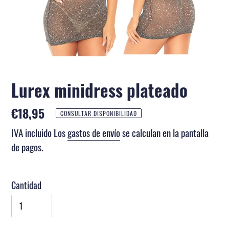
Lurex minidress plateado
Precio
€18,95
CONSULTAR DISPONIBILIDAD
habitual
IVA incluido Los
gastos de envío
se calculan en la pantalla
de pagos.
Cantidad