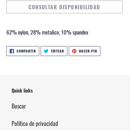
CONSULTAR DISPONIBILIDAD
Agregando
el
62% nylon, 28% metalico, 10% spandex
producto
a
COMPARTIR
TUITEAR
PINEAR
COMPARTIR
TUITEAR
HACER PIN
EN
EN
EN
tu
FACEBOOK
TWITTER
PINTEREST
carrito
de
compra
Quick links
Buscar
Política de privacidad