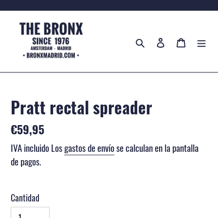
Ir
directamente
al
Buscar
Ingresar
Carrito
contenido
Pratt rectal spreader
Precio
€59,95
habitual
IVA incluido Los
gastos de envío
se calculan en la pantalla
de pagos.
Cantidad