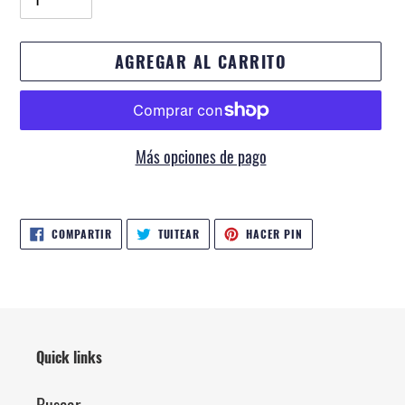
AGREGAR AL CARRITO
Más opciones de pago
Agregando
el
COMPARTIR
TUITEAR
PINEAR
COMPARTIR
TUITEAR
HACER PIN
EN
EN
EN
producto
FACEBOOK
TWITTER
PINTEREST
a
tu
carrito
de
Quick links
compra
Buscar