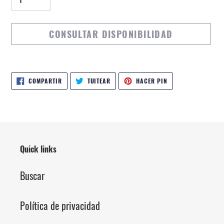
CONSULTAR DISPONIBILIDAD
Agregando
el
COMPARTIR
TUITEAR
PINEAR
COMPARTIR
TUITEAR
HACER PIN
EN
EN
EN
producto
FACEBOOK
TWITTER
PINTEREST
a
tu
carrito
de
Quick links
compra
Buscar
Política de privacidad