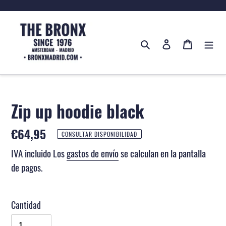
Ir
directamente
al
Buscar
Ingresar
Carrito
contenido
Zip up hoodie black
Precio
€64,95
CONSULTAR DISPONIBILIDAD
habitual
IVA incluido Los
gastos de envío
se calculan en la pantalla
de pagos.
Cantidad